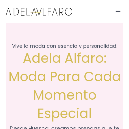
Ir
al
contenido
Vive la moda con esencia y personalidad.
Adela Alfaro:
Moda Para Cada
Momento
Especial
Desde Huesca, creamos prendas que te