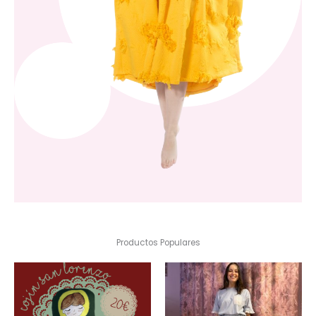
Productos Populares
Este
producto
tiene
múltiples