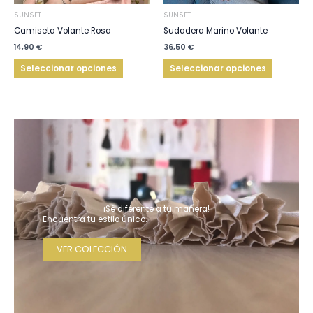
elegir
elegir
SUNSET
SUNSET
en
en
Camiseta Volante Rosa
Sudadera Marino Volante
la
la
14,90
€
36,50
€
página
página
Seleccionar opciones
Seleccionar opciones
de
de
producto
producto
¡Sé diferente a tu manera!
Encuentra tu estilo único.
VER COLECCIÓN