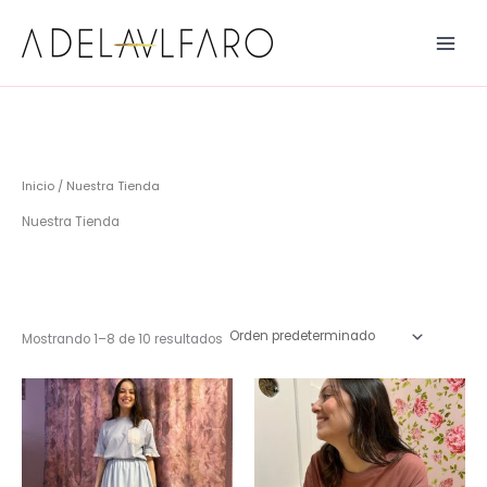
Ir
al
contenido
Inicio
/ Nuestra Tienda
Nuestra Tienda
Mostrando 1–8 de 10 resultados
Este
Este
producto
producto
tiene
tiene
múltiples
múltiples
variantes.
variantes.