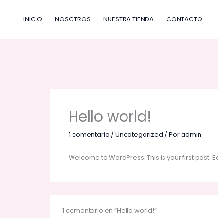
Ir
al
INICIO
NOSOTROS
NUESTRA TIENDA
CONTACTO
contenido
Hello world!
1 comentario
/
Uncategorized
/ Por
admin
Welcome to WordPress. This is your first post. Edit
1 comentario en “Hello world!”